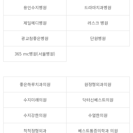
용인수지병원
드라마치과병원
제일메디병원
러스크 병원
광교참좋은병원
단원병원
365 mc병원(서울병원)
좋은하루치과의원
원정형외과의원
수지미래의원
닥터신베스트의원
수지강한의원
수열한의원
척척정형외과
베스트통증의학과 의원