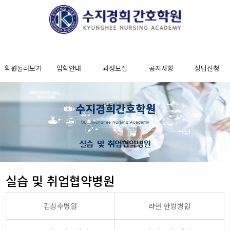
학원둘러보기
입학안내
과정모집
공지사항
상담신청
실습 및 취업협약병원
김상수병원
라현 한방병원