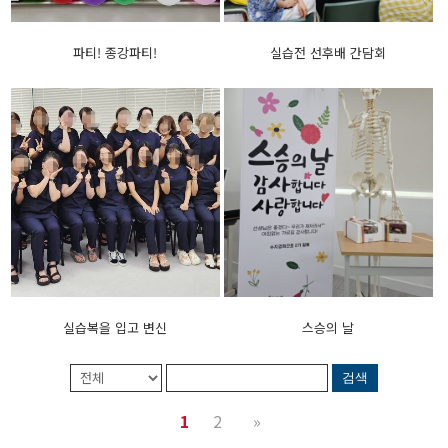
파티! 종강파티!
실습전 선후배 간담회
실습복을 입고 변신
스승의 날
검색
1
2
»